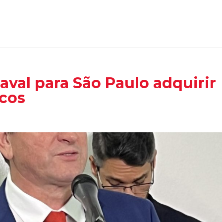
aval para São Paulo adquirir
icos