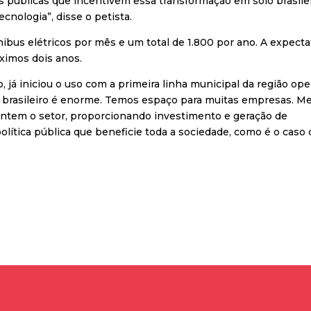
as públicas que incentivem essa transformação em solo brasilei
ecnologia”, disse o petista.
ibus elétricos por mês e um total de 1.800 por ano. A expecta
ximos dois anos.
 já iniciou o uso com a primeira linha municipal da região op
 brasileiro é enorme. Temos espaço para muitas empresas. M
mentem o setor, proporcionando investimento e geração de
ítica pública que beneficie toda a sociedade, como é o caso 