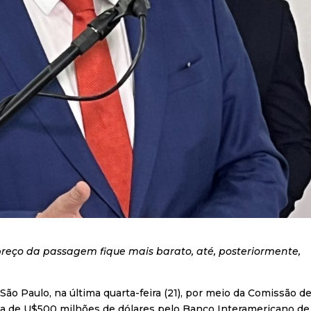
reço da passagem fique mais barato, até, posteriormente,
São Paulo, na última quarta-feira (21), por meio da Comissão d
tia de U$500 milhões de dólares pelo Banco Interamericano de