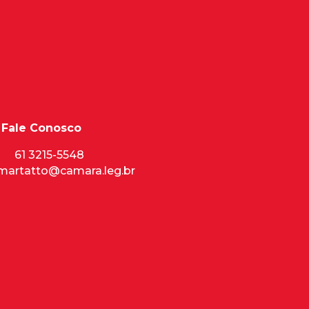
Fale Conosco
61 3215-5548
lmartatto@camara.leg.br