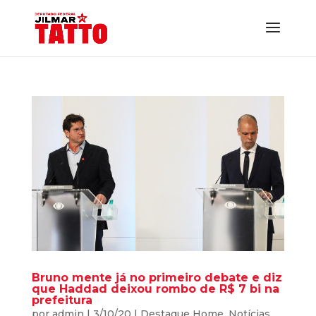
Bruno mente já no primeiro debate e diz
que Haddad deixou rombo de R$ 7 bi na
prefeitura
por
admin
|
3/10/20
|
Destaque Home
,
Notícias